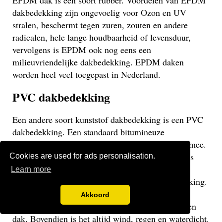
EPDM dak is een soort rubber. Voordelen van EPDM
dakbedekking zijn ongevoelig voor Ozon en UV
stralen, beschermt tegen zuren, zouten en andere
radicalen, hele lange houdbaarheid of levensduur,
vervolgens is EPDM ook nog eens een
milieuvriendelijke dakbedekking. EPDM daken
worden heel veel toegepast in Nederland.
PVC dakbedekking
Een andere soort kunststof dakbedekking is een PVC
dakbedekking. Een standaard bitumineuze
dakbedekking gaat veelal niet langer dan 15 jaar mee.
Een EPDM of PVC dak gaat veel langer mee en is
Cookies are used for ads personalisation.
daarom een stuk duurzamer. Een PVC dak heeft
Learn more
dezelfde eigenschappen als een EPDM dakbedekking.
Het gaat weliswaar iets minder lang mee dan een
Akkoord
EPDM dak, maar uiteraard langer dan een bitumen
dak. Bovendien is het altijd wind, regen en waterdicht.