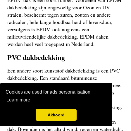
EPDM dak is een soort rubber. Voordelen van EPDM
dakbedekking zijn ongevoelig voor Ozon en UV
stralen, beschermt tegen zuren, zouten en andere
radicalen, hele lange houdbaarheid of levensduur,
vervolgens is EPDM ook nog eens een
milieuvriendelijke dakbedekking. EPDM daken
worden heel veel toegepast in Nederland.
PVC dakbedekking
Een andere soort kunststof dakbedekking is een PVC
dakbedekking. Een standaard bitumineuze
dakbedekking gaat veelal niet langer dan 15 jaar mee.
Een EPDM of PVC dak gaat veel langer mee en is
Cookies are used for ads personalisation.
daarom een stuk duurzamer. Een PVC dak heeft
Learn more
dezelfde eigenschappen als een EPDM dakbedekking.
Het gaat weliswaar iets minder lang mee dan een
Akkoord
EPDM dak, maar uiteraard langer dan een bitumen
dak. Bovendien is het altijd wind, regen en waterdicht.