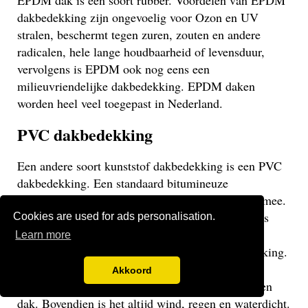
EPDM dak is een soort rubber. Voordelen van EPDM
dakbedekking zijn ongevoelig voor Ozon en UV
stralen, beschermt tegen zuren, zouten en andere
radicalen, hele lange houdbaarheid of levensduur,
vervolgens is EPDM ook nog eens een
milieuvriendelijke dakbedekking. EPDM daken
worden heel veel toegepast in Nederland.
PVC dakbedekking
Een andere soort kunststof dakbedekking is een PVC
dakbedekking. Een standaard bitumineuze
dakbedekking gaat veelal niet langer dan 15 jaar mee.
Een EPDM of PVC dak gaat veel langer mee en is
Cookies are used for ads personalisation.
daarom een stuk duurzamer. Een PVC dak heeft
Learn more
dezelfde eigenschappen als een EPDM dakbedekking.
Het gaat weliswaar iets minder lang mee dan een
Akkoord
EPDM dak, maar uiteraard langer dan een bitumen
dak. Bovendien is het altijd wind, regen en waterdicht.