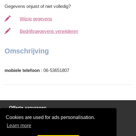
Gegevens onjuist of niet volledig?
Wijzig gegevens
Bedrijfsgegevens verwijderen
Omschrijving
mobiele telefoon
: 06-53651807
Offerte aanvragen
Cookies are used for ads personalisation.
Kozijnen gezocht?
Learn more
Disclaimer