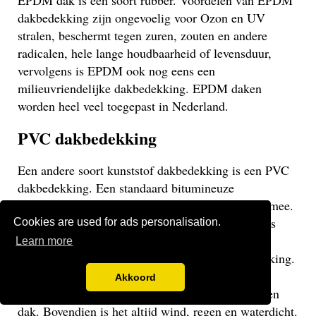
EPDM dak is een soort rubber. Voordelen van EPDM
dakbedekking zijn ongevoelig voor Ozon en UV
stralen, beschermt tegen zuren, zouten en andere
radicalen, hele lange houdbaarheid of levensduur,
vervolgens is EPDM ook nog eens een
milieuvriendelijke dakbedekking. EPDM daken
worden heel veel toegepast in Nederland.
PVC dakbedekking
Een andere soort kunststof dakbedekking is een PVC
dakbedekking. Een standaard bitumineuze
dakbedekking gaat veelal niet langer dan 15 jaar mee.
Een EPDM of PVC dak gaat veel langer mee en is
Cookies are used for ads personalisation.
daarom een stuk duurzamer. Een PVC dak heeft
Learn more
dezelfde eigenschappen als een EPDM dakbedekking.
Het gaat weliswaar iets minder lang mee dan een
Akkoord
EPDM dak, maar uiteraard langer dan een bitumen
dak. Bovendien is het altijd wind, regen en waterdicht.