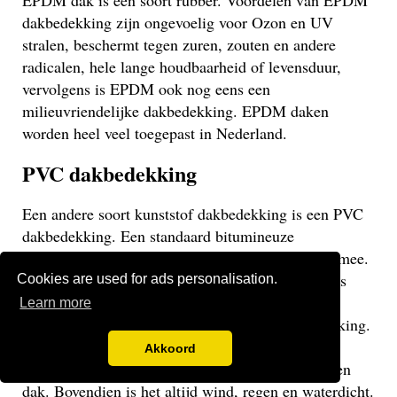
EPDM dak is een soort rubber. Voordelen van EPDM
dakbedekking zijn ongevoelig voor Ozon en UV
stralen, beschermt tegen zuren, zouten en andere
radicalen, hele lange houdbaarheid of levensduur,
vervolgens is EPDM ook nog eens een
milieuvriendelijke dakbedekking. EPDM daken
worden heel veel toegepast in Nederland.
PVC dakbedekking
Een andere soort kunststof dakbedekking is een PVC
dakbedekking. Een standaard bitumineuze
dakbedekking gaat veelal niet langer dan 15 jaar mee.
Een EPDM of PVC dak gaat veel langer mee en is
Cookies are used for ads personalisation.
daarom een stuk duurzamer. Een PVC dak heeft
Learn more
dezelfde eigenschappen als een EPDM dakbedekking.
Het gaat weliswaar iets minder lang mee dan een
Akkoord
EPDM dak, maar uiteraard langer dan een bitumen
dak. Bovendien is het altijd wind, regen en waterdicht.