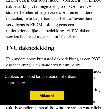
EPDM dak is een soort rubber. Voordelen van EPDM
dakbedekking zijn ongevoelig voor Ozon en UV
stralen, beschermt tegen zuren, zouten en andere
radicalen, hele lange houdbaarheid of levensduur,
vervolgens is EPDM ook nog eens een
milieuvriendelijke dakbedekking. EPDM daken
worden heel veel toegepast in Nederland.
PVC dakbedekking
Een andere soort kunststof dakbedekking is een PVC
dakbedekking. Een standaard bitumineuze
dakbedekking gaat veelal niet langer dan 15 jaar mee.
Een EPDM of PVC dak gaat veel langer mee en is
Cookies are used for ads personalisation.
daarom een stuk duurzamer. Een PVC dak heeft
Learn more
dezelfde eigenschappen als een EPDM dakbedekking.
Het gaat weliswaar iets minder lang mee dan een
Akkoord
EPDM dak, maar uiteraard langer dan een bitumen
dak. Bovendien is het altijd wind, regen en waterdicht.