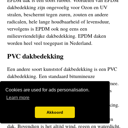
EPDM dak is een soort rubber. Voordelen van EPDM
dakbedekking zijn ongevoelig voor Ozon en UV
stralen, beschermt tegen zuren, zouten en andere
radicalen, hele lange houdbaarheid of levensduur,
vervolgens is EPDM ook nog eens een
milieuvriendelijke dakbedekking. EPDM daken
worden heel veel toegepast in Nederland.
PVC dakbedekking
Een andere soort kunststof dakbedekking is een PVC
dakbedekking. Een standaard bitumineuze
dakbedekking gaat veelal niet langer dan 15 jaar mee.
Een EPDM of PVC dak gaat veel langer mee en is
Cookies are used for ads personalisation.
daarom een stuk duurzamer. Een PVC dak heeft
Learn more
dezelfde eigenschappen als een EPDM dakbedekking.
Het gaat weliswaar iets minder lang mee dan een
Akkoord
EPDM dak, maar uiteraard langer dan een bitumen
dak. Bovendien is het altijd wind, regen en waterdicht.