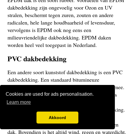
EPDM dak is een soort rubber. Voordelen van EPDM
dakbedekking zijn ongevoelig voor Ozon en UV
stralen, beschermt tegen zuren, zouten en andere
radicalen, hele lange houdbaarheid of levensduur,
vervolgens is EPDM ook nog eens een
milieuvriendelijke dakbedekking. EPDM daken
worden heel veel toegepast in Nederland.
PVC dakbedekking
Een andere soort kunststof dakbedekking is een PVC
dakbedekking. Een standaard bitumineuze
dakbedekking gaat veelal niet langer dan 15 jaar mee.
Een EPDM of PVC dak gaat veel langer mee en is
Cookies are used for ads personalisation.
daarom een stuk duurzamer. Een PVC dak heeft
Learn more
dezelfde eigenschappen als een EPDM dakbedekking.
Het gaat weliswaar iets minder lang mee dan een
Akkoord
EPDM dak, maar uiteraard langer dan een bitumen
dak. Bovendien is het altijd wind, regen en waterdicht.