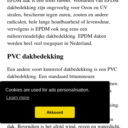
EPDM dak is een soort rubber. Voordelen van EPDM
dakbedekking zijn ongevoelig voor Ozon en UV
stralen, beschermt tegen zuren, zouten en andere
radicalen, hele lange houdbaarheid of levensduur,
vervolgens is EPDM ook nog eens een
milieuvriendelijke dakbedekking. EPDM daken
worden heel veel toegepast in Nederland.
PVC dakbedekking
Een andere soort kunststof dakbedekking is een PVC
dakbedekking. Een standaard bitumineuze
dakbedekking gaat veelal niet langer dan 15 jaar mee.
Een EPDM of PVC dak gaat veel langer mee en is
Cookies are used for ads personalisation.
daarom een stuk duurzamer. Een PVC dak heeft
Learn more
dezelfde eigenschappen als een EPDM dakbedekking.
Het gaat weliswaar iets minder lang mee dan een
Akkoord
EPDM dak, maar uiteraard langer dan een bitumen
dak. Bovendien is het altijd wind, regen en waterdicht.