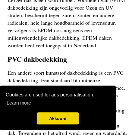
EPDM dak is een soort rubber. Voordelen van EPDM
dakbedekking zijn ongevoelig voor Ozon en UV
stralen, beschermt tegen zuren, zouten en andere
radicalen, hele lange houdbaarheid of levensduur,
vervolgens is EPDM ook nog eens een
milieuvriendelijke dakbedekking. EPDM daken
worden heel veel toegepast in Nederland.
PVC dakbedekking
Een andere soort kunststof dakbedekking is een PVC
dakbedekking. Een standaard bitumineuze
dakbedekking gaat veelal niet langer dan 15 jaar mee.
Een EPDM of PVC dak gaat veel langer mee en is
Cookies are used for ads personalisation.
daarom een stuk duurzamer. Een PVC dak heeft
Learn more
dezelfde eigenschappen als een EPDM dakbedekking.
Het gaat weliswaar iets minder lang mee dan een
Akkoord
EPDM dak, maar uiteraard langer dan een bitumen
dak. Bovendien is het altijd wind, regen en waterdicht.