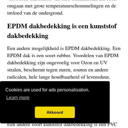
omgaan met grote temperatuurschommelingen en de
invloed van de ondergrond.
EPDM dakbedekking is een kunststof
dakbedekking
Een andere mogelijkheid is EPDM dakbedekking. Een
EPDM dak is een soort rubber. Voordelen van EPDM
dakbedekking zijn ongevoelig voor Ozon en UV
stralen, beschermt tegen zuren, zouten en andere
radicalen, hele lange houdbaarheid of levensduur,
vervolgens is EPDM ook nog eens een
Cookies are used for ads personalisation.
milieuvriendelijke dakbedekking. EPDM daken
worden heel veel toegepast in Nederland.
Learn more
PVC dakbedekking
Akkoord
Een andere soort kunststof dakbedekking is een PVC