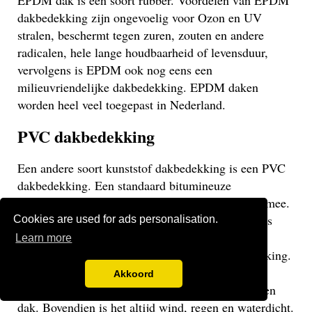
EPDM dak is een soort rubber. Voordelen van EPDM
dakbedekking zijn ongevoelig voor Ozon en UV
stralen, beschermt tegen zuren, zouten en andere
radicalen, hele lange houdbaarheid of levensduur,
vervolgens is EPDM ook nog eens een
milieuvriendelijke dakbedekking. EPDM daken
worden heel veel toegepast in Nederland.
PVC dakbedekking
Een andere soort kunststof dakbedekking is een PVC
dakbedekking. Een standaard bitumineuze
dakbedekking gaat veelal niet langer dan 15 jaar mee.
Een EPDM of PVC dak gaat veel langer mee en is
Cookies are used for ads personalisation.
daarom een stuk duurzamer. Een PVC dak heeft
Learn more
dezelfde eigenschappen als een EPDM dakbedekking.
Het gaat weliswaar iets minder lang mee dan een
Akkoord
EPDM dak, maar uiteraard langer dan een bitumen
dak. Bovendien is het altijd wind, regen en waterdicht.