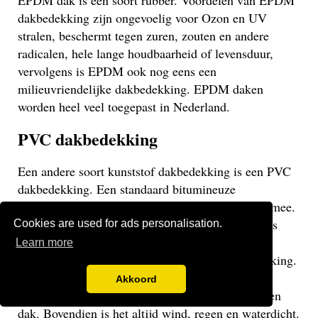
EPDM dak is een soort rubber. Voordelen van EPDM
dakbedekking zijn ongevoelig voor Ozon en UV
stralen, beschermt tegen zuren, zouten en andere
radicalen, hele lange houdbaarheid of levensduur,
vervolgens is EPDM ook nog eens een
milieuvriendelijke dakbedekking. EPDM daken
worden heel veel toegepast in Nederland.
PVC dakbedekking
Een andere soort kunststof dakbedekking is een PVC
dakbedekking. Een standaard bitumineuze
dakbedekking gaat veelal niet langer dan 15 jaar mee.
Een EPDM of PVC dak gaat veel langer mee en is
Cookies are used for ads personalisation.
daarom een stuk duurzamer. Een PVC dak heeft
Learn more
dezelfde eigenschappen als een EPDM dakbedekking.
Het gaat weliswaar iets minder lang mee dan een
Akkoord
EPDM dak, maar uiteraard langer dan een bitumen
dak. Bovendien is het altijd wind, regen en waterdicht.