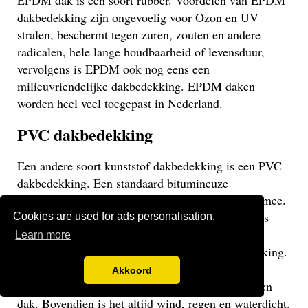
EPDM dak is een soort rubber. Voordelen van EPDM
dakbedekking zijn ongevoelig voor Ozon en UV
stralen, beschermt tegen zuren, zouten en andere
radicalen, hele lange houdbaarheid of levensduur,
vervolgens is EPDM ook nog eens een
milieuvriendelijke dakbedekking. EPDM daken
worden heel veel toegepast in Nederland.
PVC dakbedekking
Een andere soort kunststof dakbedekking is een PVC
dakbedekking. Een standaard bitumineuze
dakbedekking gaat veelal niet langer dan 15 jaar mee.
Een EPDM of PVC dak gaat veel langer mee en is
Cookies are used for ads personalisation.
daarom een stuk duurzamer. Een PVC dak heeft
Learn more
dezelfde eigenschappen als een EPDM dakbedekking.
Het gaat weliswaar iets minder lang mee dan een
Akkoord
EPDM dak, maar uiteraard langer dan een bitumen
dak. Bovendien is het altijd wind, regen en waterdicht.