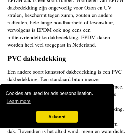
EPDM dak is een soort rubber. Voordelen van EPDM
dakbedekking zijn ongevoelig voor Ozon en UV
stralen, beschermt tegen zuren, zouten en andere
radicalen, hele lange houdbaarheid of levensduur,
vervolgens is EPDM ook nog eens een
milieuvriendelijke dakbedekking. EPDM daken
worden heel veel toegepast in Nederland.
PVC dakbedekking
Een andere soort kunststof dakbedekking is een PVC
dakbedekking. Een standaard bitumineuze
dakbedekking gaat veelal niet langer dan 15 jaar mee.
Een EPDM of PVC dak gaat veel langer mee en is
Cookies are used for ads personalisation.
daarom een stuk duurzamer. Een PVC dak heeft
Learn more
dezelfde eigenschappen als een EPDM dakbedekking.
Het gaat weliswaar iets minder lang mee dan een
Akkoord
EPDM dak, maar uiteraard langer dan een bitumen
dak. Bovendien is het altijd wind, regen en waterdicht.