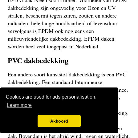
EPDM dak is een soort rubber. Voordelen van EPDM
dakbedekking zijn ongevoelig voor Ozon en UV
stralen, beschermt tegen zuren, zouten en andere
radicalen, hele lange houdbaarheid of levensduur,
vervolgens is EPDM ook nog eens een
milieuvriendelijke dakbedekking. EPDM daken
worden heel veel toegepast in Nederland.
PVC dakbedekking
Een andere soort kunststof dakbedekking is een PVC
dakbedekking. Een standaard bitumineuze
dakbedekking gaat veelal niet langer dan 15 jaar mee.
Een EPDM of PVC dak gaat veel langer mee en is
Cookies are used for ads personalisation.
daarom een stuk duurzamer. Een PVC dak heeft
Learn more
dezelfde eigenschappen als een EPDM dakbedekking.
Het gaat weliswaar iets minder lang mee dan een
Akkoord
EPDM dak, maar uiteraard langer dan een bitumen
dak. Bovendien is het altijd wind, regen en waterdicht.