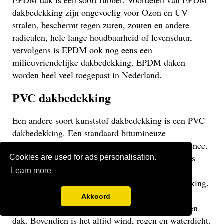
EPDM dak is een soort rubber. Voordelen van EPDM
dakbedekking zijn ongevoelig voor Ozon en UV
stralen, beschermt tegen zuren, zouten en andere
radicalen, hele lange houdbaarheid of levensduur,
vervolgens is EPDM ook nog eens een
milieuvriendelijke dakbedekking. EPDM daken
worden heel veel toegepast in Nederland.
PVC dakbedekking
Een andere soort kunststof dakbedekking is een PVC
dakbedekking. Een standaard bitumineuze
dakbedekking gaat veelal niet langer dan 15 jaar mee.
Een EPDM of PVC dak gaat veel langer mee en is
Cookies are used for ads personalisation.
daarom een stuk duurzamer. Een PVC dak heeft
Learn more
dezelfde eigenschappen als een EPDM dakbedekking.
Het gaat weliswaar iets minder lang mee dan een
Akkoord
EPDM dak, maar uiteraard langer dan een bitumen
dak. Bovendien is het altijd wind, regen en waterdicht.