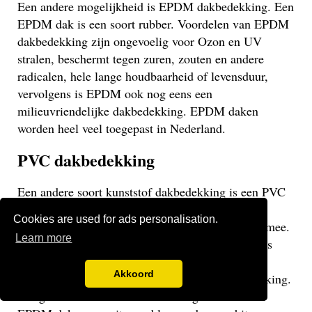
Een andere mogelijkheid is EPDM dakbedekking. Een
EPDM dak is een soort rubber. Voordelen van EPDM
dakbedekking zijn ongevoelig voor Ozon en UV
stralen, beschermt tegen zuren, zouten en andere
radicalen, hele lange houdbaarheid of levensduur,
vervolgens is EPDM ook nog eens een
milieuvriendelijke dakbedekking. EPDM daken
worden heel veel toegepast in Nederland.
PVC dakbedekking
Een andere soort kunststof dakbedekking is een PVC
dakbedekking. Een standaard bitumineuze
Cookies are used for ads personalisation.
dakbedekking gaat veelal niet langer dan 15 jaar mee.
Learn more
Een EPDM of PVC dak gaat veel langer mee en is
daarom een stuk duurzamer. Een PVC dak heeft
Akkoord
dezelfde eigenschappen als een EPDM dakbedekking.
Het gaat weliswaar iets minder lang mee dan een