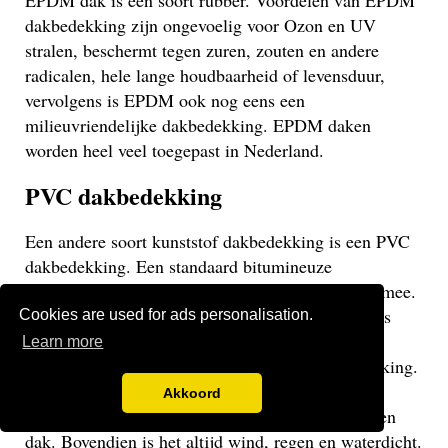
EPDM dak is een soort rubber. Voordelen van EPDM
dakbedekking zijn ongevoelig voor Ozon en UV
stralen, beschermt tegen zuren, zouten en andere
radicalen, hele lange houdbaarheid of levensduur,
vervolgens is EPDM ook nog eens een
milieuvriendelijke dakbedekking. EPDM daken
worden heel veel toegepast in Nederland.
PVC dakbedekking
Een andere soort kunststof dakbedekking is een PVC
dakbedekking. Een standaard bitumineuze
dakbedekking gaat veelal niet langer dan 15 jaar mee.
Een EPDM of PVC dak gaat veel langer mee en is
Cookies are used for ads personalisation.
daarom een stuk duurzamer. Een PVC dak heeft
Learn more
dezelfde eigenschappen als een EPDM dakbedekking.
Het gaat weliswaar iets minder lang mee dan een
Akkoord
EPDM dak, maar uiteraard langer dan een bitumen
dak. Bovendien is het altijd wind, regen en waterdicht.