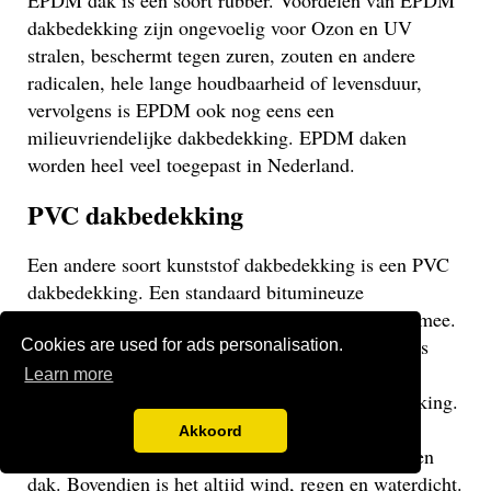
EPDM dak is een soort rubber. Voordelen van EPDM
dakbedekking zijn ongevoelig voor Ozon en UV
stralen, beschermt tegen zuren, zouten en andere
radicalen, hele lange houdbaarheid of levensduur,
vervolgens is EPDM ook nog eens een
milieuvriendelijke dakbedekking. EPDM daken
worden heel veel toegepast in Nederland.
PVC dakbedekking
Een andere soort kunststof dakbedekking is een PVC
dakbedekking. Een standaard bitumineuze
dakbedekking gaat veelal niet langer dan 15 jaar mee.
Een EPDM of PVC dak gaat veel langer mee en is
Cookies are used for ads personalisation.
daarom een stuk duurzamer. Een PVC dak heeft
Learn more
dezelfde eigenschappen als een EPDM dakbedekking.
Het gaat weliswaar iets minder lang mee dan een
Akkoord
EPDM dak, maar uiteraard langer dan een bitumen
dak. Bovendien is het altijd wind, regen en waterdicht.