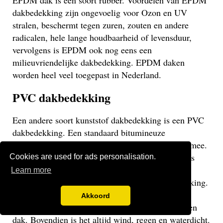
EPDM dak is een soort rubber. Voordelen van EPDM
dakbedekking zijn ongevoelig voor Ozon en UV
stralen, beschermt tegen zuren, zouten en andere
radicalen, hele lange houdbaarheid of levensduur,
vervolgens is EPDM ook nog eens een
milieuvriendelijke dakbedekking. EPDM daken
worden heel veel toegepast in Nederland.
PVC dakbedekking
Een andere soort kunststof dakbedekking is een PVC
dakbedekking. Een standaard bitumineuze
dakbedekking gaat veelal niet langer dan 15 jaar mee.
Een EPDM of PVC dak gaat veel langer mee en is
Cookies are used for ads personalisation.
daarom een stuk duurzamer. Een PVC dak heeft
Learn more
dezelfde eigenschappen als een EPDM dakbedekking.
Het gaat weliswaar iets minder lang mee dan een
Akkoord
EPDM dak, maar uiteraard langer dan een bitumen
dak. Bovendien is het altijd wind, regen en waterdicht.