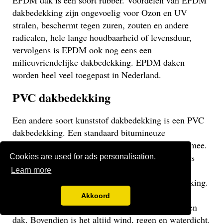
EPDM dak is een soort rubber. Voordelen van EPDM
dakbedekking zijn ongevoelig voor Ozon en UV
stralen, beschermt tegen zuren, zouten en andere
radicalen, hele lange houdbaarheid of levensduur,
vervolgens is EPDM ook nog eens een
milieuvriendelijke dakbedekking. EPDM daken
worden heel veel toegepast in Nederland.
PVC dakbedekking
Een andere soort kunststof dakbedekking is een PVC
dakbedekking. Een standaard bitumineuze
dakbedekking gaat veelal niet langer dan 15 jaar mee.
Een EPDM of PVC dak gaat veel langer mee en is
Cookies are used for ads personalisation.
daarom een stuk duurzamer. Een PVC dak heeft
Learn more
dezelfde eigenschappen als een EPDM dakbedekking.
Het gaat weliswaar iets minder lang mee dan een
Akkoord
EPDM dak, maar uiteraard langer dan een bitumen
dak. Bovendien is het altijd wind, regen en waterdicht.