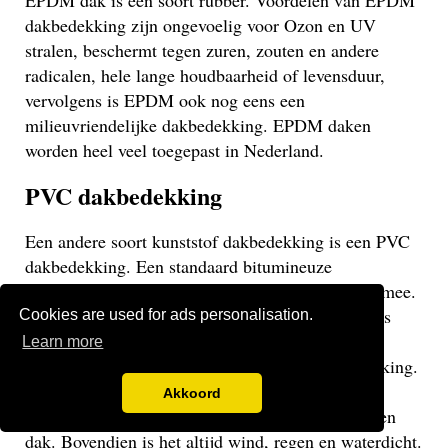
EPDM dak is een soort rubber. Voordelen van EPDM
dakbedekking zijn ongevoelig voor Ozon en UV
stralen, beschermt tegen zuren, zouten en andere
radicalen, hele lange houdbaarheid of levensduur,
vervolgens is EPDM ook nog eens een
milieuvriendelijke dakbedekking. EPDM daken
worden heel veel toegepast in Nederland.
PVC dakbedekking
Een andere soort kunststof dakbedekking is een PVC
dakbedekking. Een standaard bitumineuze
dakbedekking gaat veelal niet langer dan 15 jaar mee.
Een EPDM of PVC dak gaat veel langer mee en is
Cookies are used for ads personalisation.
daarom een stuk duurzamer. Een PVC dak heeft
Learn more
dezelfde eigenschappen als een EPDM dakbedekking.
Het gaat weliswaar iets minder lang mee dan een
Akkoord
EPDM dak, maar uiteraard langer dan een bitumen
dak. Bovendien is het altijd wind, regen en waterdicht.