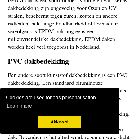
EPDM dak is een soort rubber. Voordelen van EPDM
dakbedekking zijn ongevoelig voor Ozon en UV
stralen, beschermt tegen zuren, zouten en andere
radicalen, hele lange houdbaarheid of levensduur,
vervolgens is EPDM ook nog eens een
milieuvriendelijke dakbedekking. EPDM daken
worden heel veel toegepast in Nederland.
PVC dakbedekking
Een andere soort kunststof dakbedekking is een PVC
dakbedekking. Een standaard bitumineuze
dakbedekking gaat veelal niet langer dan 15 jaar mee.
Een EPDM of PVC dak gaat veel langer mee en is
Cookies are used for ads personalisation.
daarom een stuk duurzamer. Een PVC dak heeft
Learn more
dezelfde eigenschappen als een EPDM dakbedekking.
Het gaat weliswaar iets minder lang mee dan een
Akkoord
EPDM dak, maar uiteraard langer dan een bitumen
dak. Bovendien is het altijd wind, regen en waterdicht.