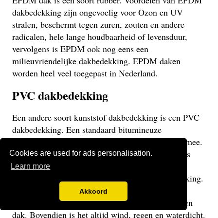
EPDM dak is een soort rubber. Voordelen van EPDM
dakbedekking zijn ongevoelig voor Ozon en UV
stralen, beschermt tegen zuren, zouten en andere
radicalen, hele lange houdbaarheid of levensduur,
vervolgens is EPDM ook nog eens een
milieuvriendelijke dakbedekking. EPDM daken
worden heel veel toegepast in Nederland.
PVC dakbedekking
Een andere soort kunststof dakbedekking is een PVC
dakbedekking. Een standaard bitumineuze
dakbedekking gaat veelal niet langer dan 15 jaar mee.
Een EPDM of PVC dak gaat veel langer mee en is
Cookies are used for ads personalisation.
daarom een stuk duurzamer. Een PVC dak heeft
Learn more
dezelfde eigenschappen als een EPDM dakbedekking.
Het gaat weliswaar iets minder lang mee dan een
Akkoord
EPDM dak, maar uiteraard langer dan een bitumen
dak. Bovendien is het altijd wind, regen en waterdicht.