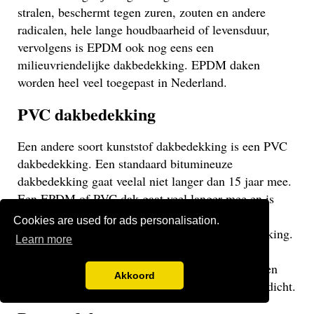
stralen, beschermt tegen zuren, zouten en andere
radicalen, hele lange houdbaarheid of levensduur,
vervolgens is EPDM ook nog eens een
milieuvriendelijke dakbedekking. EPDM daken
worden heel veel toegepast in Nederland.
PVC dakbedekking
Een andere soort kunststof dakbedekking is een PVC
dakbedekking. Een standaard bitumineuze
dakbedekking gaat veelal niet langer dan 15 jaar mee.
Een EPDM of PVC dak gaat veel langer mee en is
daarom een stuk duurzamer. Een PVC dak heeft
Cookies are used for ads personalisation.
dezelfde eigenschappen als een EPDM dakbedekking.
Learn more
Het gaat weliswaar iets minder lang mee dan een
EPDM dak, maar uiteraard langer dan een bitumen
Akkoord
dak. Bovendien is het altijd wind, regen en waterdicht.