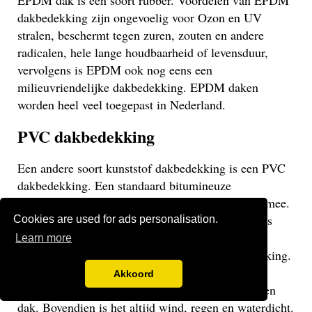
EPDM dak is een soort rubber. Voordelen van EPDM
dakbedekking zijn ongevoelig voor Ozon en UV
stralen, beschermt tegen zuren, zouten en andere
radicalen, hele lange houdbaarheid of levensduur,
vervolgens is EPDM ook nog eens een
milieuvriendelijke dakbedekking. EPDM daken
worden heel veel toegepast in Nederland.
PVC dakbedekking
Een andere soort kunststof dakbedekking is een PVC
dakbedekking. Een standaard bitumineuze
dakbedekking gaat veelal niet langer dan 15 jaar mee.
Een EPDM of PVC dak gaat veel langer mee en is
Cookies are used for ads personalisation.
daarom een stuk duurzamer. Een PVC dak heeft
Learn more
dezelfde eigenschappen als een EPDM dakbedekking.
Het gaat weliswaar iets minder lang mee dan een
Akkoord
EPDM dak, maar uiteraard langer dan een bitumen
dak. Bovendien is het altijd wind, regen en waterdicht.