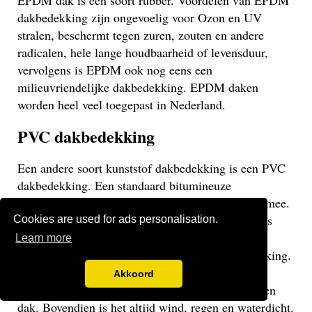
EPDM dak is een soort rubber. Voordelen van EPDM
dakbedekking zijn ongevoelig voor Ozon en UV
stralen, beschermt tegen zuren, zouten en andere
radicalen, hele lange houdbaarheid of levensduur,
vervolgens is EPDM ook nog eens een
milieuvriendelijke dakbedekking. EPDM daken
worden heel veel toegepast in Nederland.
PVC dakbedekking
Een andere soort kunststof dakbedekking is een PVC
dakbedekking. Een standaard bitumineuze
dakbedekking gaat veelal niet langer dan 15 jaar mee.
Een EPDM of PVC dak gaat veel langer mee en is
Cookies are used for ads personalisation.
daarom een stuk duurzamer. Een PVC dak heeft
Learn more
dezelfde eigenschappen als een EPDM dakbedekking.
Het gaat weliswaar iets minder lang mee dan een
Akkoord
EPDM dak, maar uiteraard langer dan een bitumen
dak. Bovendien is het altijd wind, regen en waterdicht.