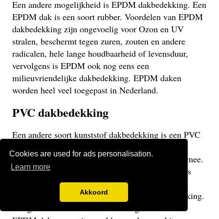
Een andere mogelijkheid is EPDM dakbedekking. Een
EPDM dak is een soort rubber. Voordelen van EPDM
dakbedekking zijn ongevoelig voor Ozon en UV
stralen, beschermt tegen zuren, zouten en andere
radicalen, hele lange houdbaarheid of levensduur,
vervolgens is EPDM ook nog eens een
milieuvriendelijke dakbedekking. EPDM daken
worden heel veel toegepast in Nederland.
PVC dakbedekking
Een andere soort kunststof dakbedekking is een PVC
dakbedekking. Een standaard bitumineuze
Cookies are used for ads personalisation.
dakbedekking gaat veelal niet langer dan 15 jaar mee.
Learn more
Een EPDM of PVC dak gaat veel langer mee en is
daarom een stuk duurzamer. Een PVC dak heeft
Akkoord
dezelfde eigenschappen als een EPDM dakbedekking.
Het gaat weliswaar iets minder lang mee dan een